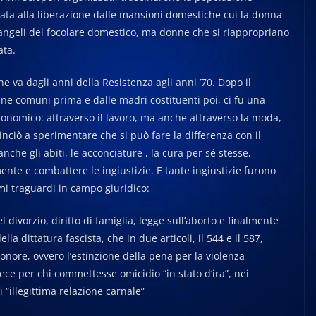
zata alla liberazione dalle mansioni domestiche cui la donna
angeli del focolare domestico, ma donne che si riappropriano
ata.
e va dagli anni della Resistenza agli anni ’70. Dopo il
ne comuni prima e dalle madri costituenti poi, ci fu una
onomico: attraverso il lavoro, ma anche attraverso la moda,
inciò a sperimentare che si può fare la differenza con il
he gli abiti, le acconciature , la cura per sé stesse,
te e combattere le ingiustizie. E tante ingiustizie furono
imi traguardi in campo giuridico:
 divorzio, diritto di famiglia, legge sull’aborto e finalmente
la dittatura fascista, che in due articoli, il 544 e il 587,
’onore, ovvero l’estinzione della pena per la violenza
ece per chi commettesse omicidio “in stato d’ira”, nei
i “illegittima relazione carnale”