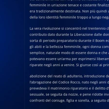
femminile in un’azione tenace e costante finaliz
era tradizionalmente destinata. Non più quindi 
della loro identità femminile troppo a lungo neg
La vera rivoluzione si concentrò nel trentennio ch
contributo dato durante la Liberazione dalle don
sorta di periodo preparatorio durante il Boom ec
gli abiti e la bellezza femminile, ogni donna com
semplice, naturale modo di essere donna e che anc
potevano essere un’arma per esprimersi liberamen
riparate negli anni a venire. Si giunse così ai pr
abolizione del reato di adulterio, introduzione del
l’abrogazione del Codice Rocco, nato negli anni del
prevedeva il matrimonio riparatorio e il delitto d
sessuale, se seguita da nozze, e pene ridotte inv
confronti del coniuge, figlia e sorella, a seguito d