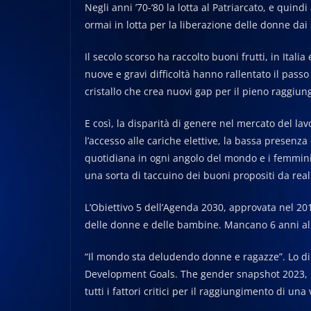
Negli anni ’70-‘80 la lotta al Patriarcato, e quindi
ormai in lotta per la liberazione delle donne dai 
Il secolo scorso ha raccolto buoni frutti, in Italia
nuove e gravi difficoltà hanno rallentato il pass
cristallo che crea nuovi gap per il pieno raggiun
E così, la disparità di genere nel mercato del lavo
l’accesso alle cariche elettive, la bassa presenza
quotidiana in ogni angolo del mondo e i femmini
una sorta di taccuino dei buoni propositi da real
L’Obiettivo 5 dell’Agenda 2030, approvata nel 201
delle donne e delle bambine. Mancano 6 anni al 
“Il mondo sta deludendo donne e ragazze”. Lo di
Development Goals. The gender snapshot 2023, p
tutti i fattori critici per il raggiungimento di u