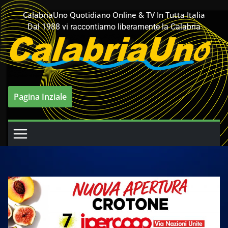
Salta
CalabriaUno Quotidiano Online & TV In Tutta Italia
al
Dal 1988 vi raccontiamo liberamente la Calabria
contenuto
Pagina Inziale