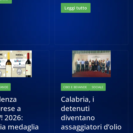
Leggi tutto
VANDE
CIBO E BEVANDE
SOCIALE
lenza
Calabria, i
rese a
detenuti
 2026:
diventano
ia medaglia
assaggiatori d’olio