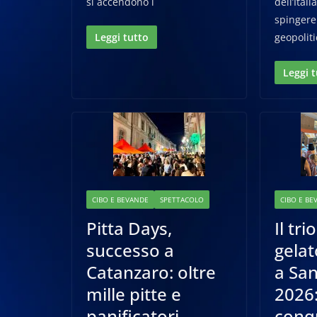
si accendono i
dell’Ital
spingere 
Leggi tutto
geopoliti
Leggi 
CIBO E BEVANDE
SPETTACOLO
CIBO E BE
Pitta Days,
Il tri
successo a
gelat
Catanzaro: oltre
a San
mille pitte e
2026
panificatori
conq