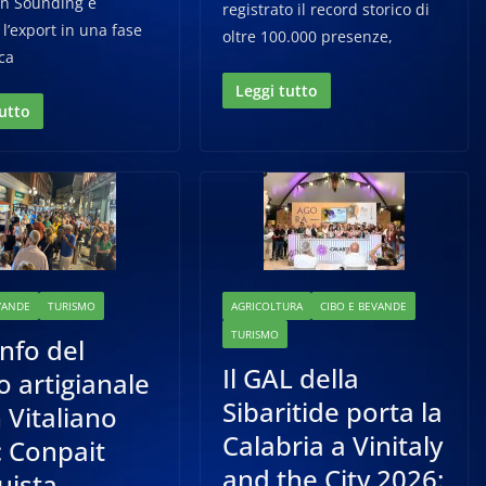
ian Sounding e
registrato il record storico di
l’export in una fase
oltre 100.000 presenze,
ca
Leggi tutto
tutto
VANDE
TURISMO
AGRICOLTURA
CIBO E BEVANDE
TURISMO
onfo del
Il GAL della
o artigianale
Sibaritide porta la
 Vitaliano
Calabria a Vinitaly
: Conpait
and the City 2026:
uista