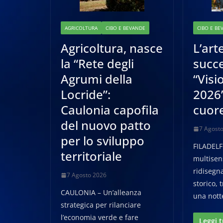
AGRICOLTURA
CIBO E BEVANDE
CIBO E BE
Agricoltura, nasce
L’arte
la “Rete degli
succe
Agrumi della
“Visi
Locride”:
2026”
Caulonia capofila
cuore
del nuovo patto
7 Agost
per lo sviluppo
FILADELFI
territoriale
multisen
ridisegna
7 Agosto 2026
storico,
CAULONIA – Un’alleanza
una nott
strategica per rilanciare
l’economia verde e fare
Leggi 