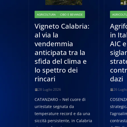
AGRICOLTURA
CIBO E BEVANDE
AGRICOLT
Vigneto Calabria:
Agri
al via la
in It
vendemmia
AIC e
anticipata tra la
sigla
sfida del clima e
strat
lo spettro dei
contr
rincari
dazi
28 Luglio 2026
26 Lugli
CATANZARO – Nel cuore di
COSENZA 
un’estate segnata da
strategic
temperature record e da una
l’agroali
siccità persistente, in Calabria
contrast