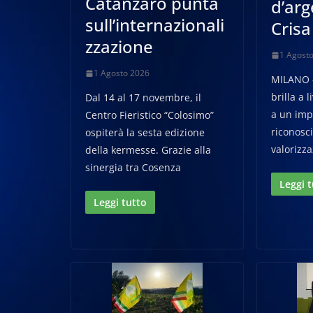
Catanzaro punta
d’arg
sull’internazionali
Crisa
zzazione
1 Agost
1 Agosto 2026
MILANO –
brilla a 
Dal 14 al 17 novembre, il
a un imp
Centro Fieristico “Colosimo”
riconosc
ospiterà la sesta edizione
valorizza
della kermesse. Grazie alla
sinergia tra Cosenza
Leggi 
Leggi tutto