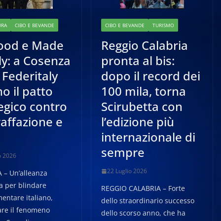
URA
CIBO E BEVANDE
CIBO E BEVANDE
TURISMO
food e Made
Reggio Calabria
aly: a Cosenza
pronta al bis:
 Federitaly
dopo il record dei
no il patto
100 mila, torna
egico contro
Scirubetta con
affazione e
l’edizione più
internazionale di
sempre
o 2026
22 Luglio 2026
– Un’alleanza
a per blindare
REGGIO CALABRIA – Forte
mentare italiano,
dello straordinario successo
are il fenomeno
dello scorso anno, che ha