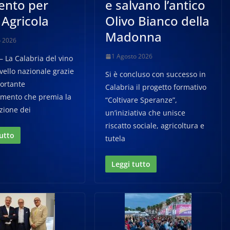
ento per
e salvano l’antico
 Agricola
Olivo Bianco della
Madonna
o 2026
1 Agosto 2026
 La Calabria del vino
livello nazionale grazie
Si è concluso con successo in
ortante
Calabria il progetto formativo
imento che premia la
“Coltivare Speranze”,
zione dei
un’iniziativa che unisce
riscatto sociale, agricoltura e
tutto
tutela
Leggi tutto