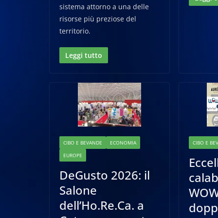
sistema attorno a una delle
risorse più preziose del
territorio.
Leggi tutto
CIBO E BEVANDE
ECONOMIA
CIBO E BE
EUROPE
Eccel
DeGusto 2026: il
calab
Salone
WOW!
dell’Ho.Re.Ca. a
dopp