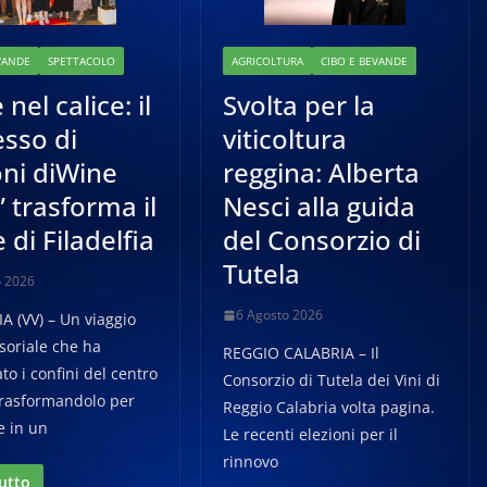
VANDE
SPETTACOLO
AGRICOLTURA
CIBO E BEVANDE
 nel calice: il
Svolta per la
sso di
viticoltura
oni diWine
reggina: Alberta
 trasforma il
Nesci alla guida
 di Filadelfia
del Consorzio di
Tutela
o 2026
6 Agosto 2026
A (VV) – Un viaggio
soriale che ha
REGGIO CALABRIA – Il
to i confini del centro
Consorzio di Tutela dei Vini di
 trasformandolo per
Reggio Calabria volta pagina.
e in un
Le recenti elezioni per il
rinnovo
tutto