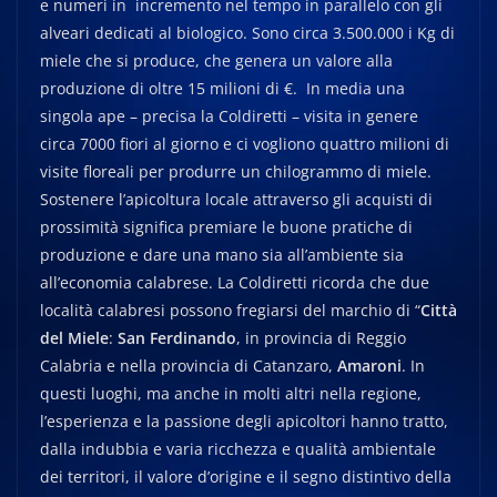
e numeri in incremento nel tempo in parallelo con gli
alveari dedicati al biologico. Sono circa 3.500.000 i Kg di
miele che si produce, che genera un valore alla
produzione di oltre 15 milioni di €. In media una
singola ape – precisa la Coldiretti – visita in genere
circa 7000 fiori al giorno e ci vogliono quattro milioni di
visite floreali per produrre un chilogrammo di miele.
Sostenere l’apicoltura locale attraverso gli acquisti di
prossimità significa premiare le buone pratiche di
produzione e dare una mano sia all’ambiente sia
all’economia calabrese. La Coldiretti ricorda che due
località calabresi possono fregiarsi del marchio di “
Città
del Miele
:
San Ferdinando
, in provincia di Reggio
Calabria e nella provincia di Catanzaro,
Amaroni
. In
questi luoghi, ma anche in molti altri nella regione,
l’esperienza e la passione degli apicoltori hanno tratto,
dalla indubbia e varia ricchezza e qualità ambientale
dei territori, il valore d’origine e il segno distintivo della