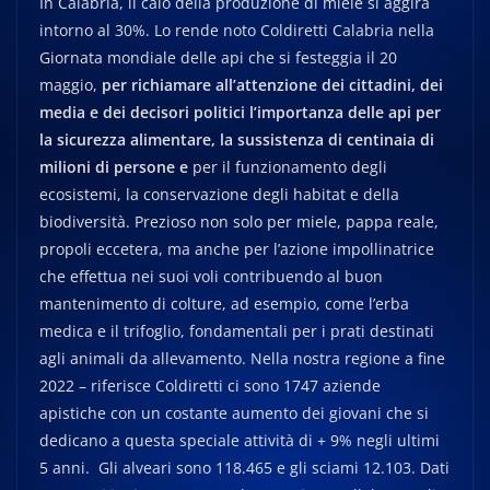
In Calabria, il calo della produzione di miele si aggira
intorno al 30%. Lo rende noto Coldiretti Calabria nella
Giornata mondiale delle api che si festeggia il 20
maggio,
per richiamare all’attenzione dei cittadini, dei
media e dei decisori politici l’importanza delle api
per
la sicurezza alimentare, la sussistenza di centinaia di
milioni di persone e
per il funzionamento degli
ecosistemi, la conservazione degli habitat e della
biodiversità. Prezioso non solo per miele, pappa reale,
propoli eccetera, ma anche per l’azione impollinatrice
che effettua nei suoi voli contribuendo al buon
mantenimento di colture, ad esempio, come l’erba
medica e il trifoglio, fondamentali per i prati destinati
agli animali da allevamento. Nella nostra regione a fine
2022 – riferisce Coldiretti ci sono 1747 aziende
apistiche con un costante aumento dei giovani che si
dedicano a questa speciale attività di + 9% negli ultimi
5 anni. Gli alveari sono 118.465 e gli sciami 12.103. Dati