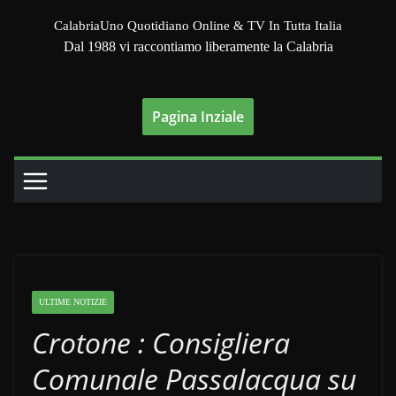
Salta
CalabriaUno Quotidiano Online & TV In Tutta Italia
al
Dal 1988 vi raccontiamo liberamente la Calabria
contenuto
Pagina Inziale
ULTIME NOTIZIE
Crotone : Consigliera
Comunale Passalacqua su