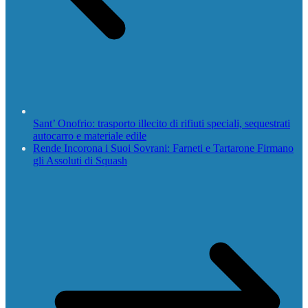
Sant’ Onofrio: trasporto illecito di rifiuti speciali, sequestrati
autocarro e materiale edile
Rende Incorona i Suoi Sovrani: Farneti e Tartarone Firmano
gli Assoluti di Squash