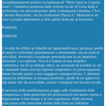
straordinariamente positivo la mattinata di “Mens Sana in Corpore
Sano”, l’iniziativa promossa dalla sezione locale di Forza Italia e
orchestrata con determinazione dalla Commissaria cittadina, l’Avv.
Caterina Mazzitello, che ha trasformato Piazza G. Matteotti in un
vero e proprio laboratorio a cielo aperto dedicato al benessere.
Pubblicità
Pubblicità
L’evento ha offerto ai cittadini un’opportunità rara e preziosa: quella
di potersi confrontare gratuitamente e direttamente con un team di
specialisti, ricevendo consulenze personalizzate in un’atmosfera
informale e accogliente. Non si è trattato di una semplice
conferenza, ma di un dialogo attivo, un momento di scambio in cui
le domande hanno trovato risposte competenti e le preoccupazioni
hanno lasciato spazio a una maggiore consapevolezza. L’adesione
massiccia testimonia un bisogno profondo, quello di un approccio
alla salute che sia accessibile, umano e integrato nel tessuto sociale.
Il successo della manifestazione poggia sulle fondamenta della
competenza e della generosità dei professionisti che hanno messo a
disposizione il loro tempo e la loro esperienza. Dalle preziose
indicazioni sulla nutrizione fornite dalla Dott.ssa Valentina