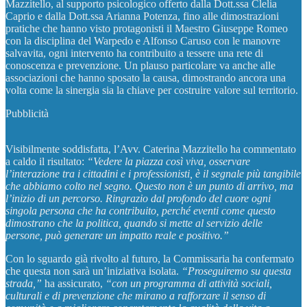
Mazzitello, al supporto psicologico offerto dalla Dott.ssa Clelia
Caprio e dalla Dott.ssa Arianna Potenza, fino alle dimostrazioni
pratiche che hanno visto protagonisti il Maestro Giuseppe Romeo
con la disciplina del Warpedo e Alfonso Caruso con le manovre
salvavita, ogni intervento ha contribuito a tessere una rete di
conoscenza e prevenzione. Un plauso particolare va anche alle
associazioni che hanno sposato la causa, dimostrando ancora una
volta come la sinergia sia la chiave per costruire valore sul territorio.
Pubblicità
Visibilmente soddisfatta, l’Avv. Caterina Mazzitello ha commentato
a caldo il risultato:
“Vedere la piazza così viva, osservare
l’interazione tra i cittadini e i professionisti, è il segnale più tangibile
che abbiamo colto nel segno. Questo non è un punto di arrivo, ma
l’inizio di un percorso. Ringrazio dal profondo del cuore ogni
singola persona che ha contribuito, perché eventi come questo
dimostrano che la politica, quando si mette al servizio delle
persone, può generare un impatto reale e positivo.”
Con lo sguardo già rivolto al futuro, la Commissaria ha confermato
che questa non sarà un’iniziativa isolata.
“Proseguiremo su questa
strada,”
ha assicurato,
“con un programma di attività sociali,
culturali e di prevenzione che mirano a rafforzare il senso di