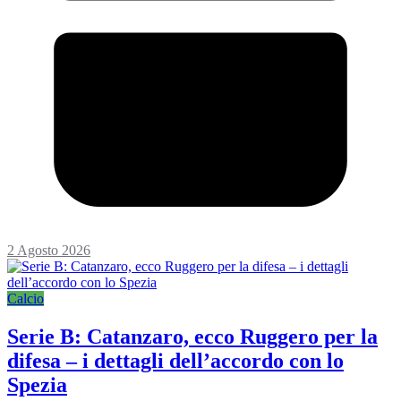
2 Agosto 2026
Calcio
Serie B: Catanzaro, ecco Ruggero per la
difesa – i dettagli dell’accordo con lo
Spezia