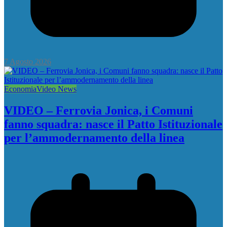
7 Agosto 2026
Economia
Video News
VIDEO – Ferrovia Jonica, i Comuni
fanno squadra: nasce il Patto Istituzionale
per l’ammodernamento della linea