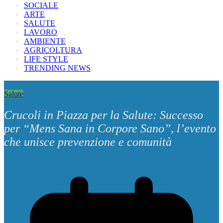
SOCIALE
ARTE
SALUTE
LAVORO
AMBIENTE
AGRICOLTURA
LIFE STYLE
TRENDING NEWS
Salute
Crucoli in Piazza per la Salute: Successo
per “Mens Sana in Corpore Sano”, l’evento
che unisce prevenzione e comunità