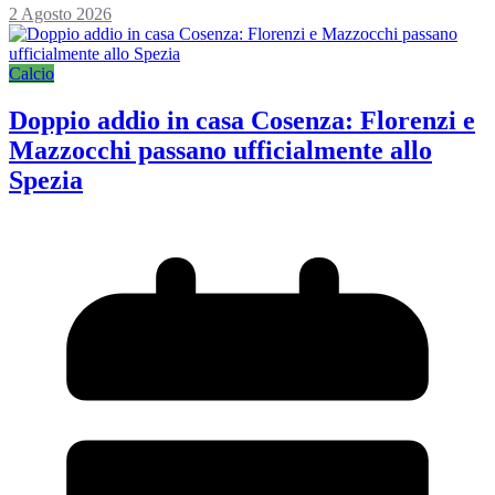
2 Agosto 2026
Calcio
Doppio addio in casa Cosenza: Florenzi e
Mazzocchi passano ufficialmente allo
Spezia