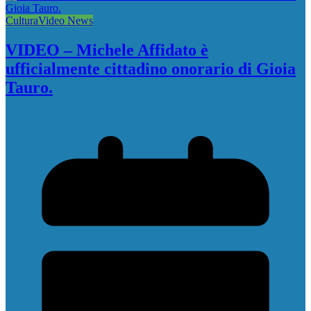
Cultura
Video News
VIDEO – Michele Affidato è
ufficialmente cittadino onorario di Gioia
Tauro.