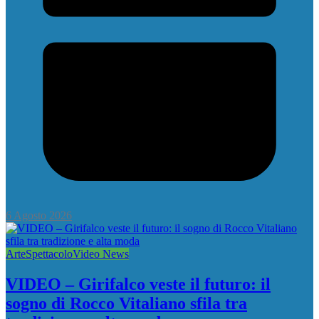
6 Agosto 2026
Arte
Spettacolo
Video News
VIDEO – Girifalco veste il futuro: il
sogno di Rocco Vitaliano sfila tra