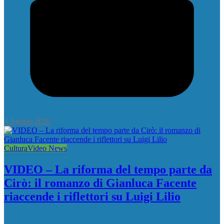
4 Agosto 2026
Cultura
Video News
VIDEO – La riforma del tempo parte da
Cirò: il romanzo di Gianluca Facente
riaccende i riflettori su Luigi Lilio