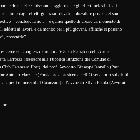
sono le donne che subiscono maggiormente gli effetti nefasti di tali
ne attinto dagli effetti giudiziari dovuti al disvalore penale del suo
iettivo – conclude la nota – è quindi quello di creare un momento di
li addetti ai lavori, e da monito per i più giovani, affinché si possano
sì, prevenirle”.
presidente del congresso, direttore SOC di Pediatria dell’Azienda
etta Carrozza (assessore alla Pubblica istruzione del Comune di
s Club Catanzaro Host), del prof. Avvocato Giuseppe Iannello (Past
tor Antonio Marziale (Fondatore e presidente dell’Osservatorio sui diritti
unale per i minorenni di Catanzaro) e l’avvocato Silvia Raiola (Avvocato
uture.