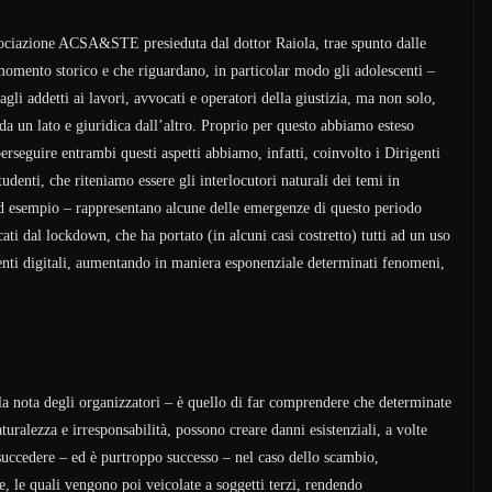
ssociazione ACSA&STE presieduta dal dottor Raiola, trae spunto dalle
momento storico e che riguardano, in particolar modo gli adolescenti –
agli addetti ai lavori, avvocati e operatori della giustizia, ma non solo,
 da un lato e giuridica dall’altro. Proprio per questo abbiamo esteso
perseguire entrambi questi aspetti abbiamo, infatti, coinvolto i Dirigenti
studenti, che riteniamo essere gli interlocutori naturali dei temi in
d esempio – rappresentano alcune delle emergenze di questo periodo
i dal lockdown, che ha portato (in alcuni casi costretto) tutti ad un uso
enti digitali, aumentando in maniera esponenziale determinati fenomeni,
lla nota degli organizzatori – è quello di far comprendere che determinate
turalezza e irresponsabilità, possono creare danni esistenziali, a volte
 succedere – ed è purtroppo successo – nel caso dello scambio,
e, le quali vengono poi veicolate a soggetti terzi, rendendo