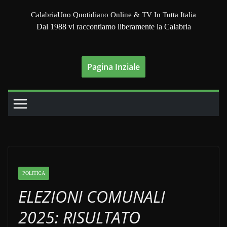
Salta
CalabriaUno Quotidiano Online & TV In Tutta Italia
al
Dal 1988 vi raccontiamo liberamente la Calabria
contenuto
Pagina Inziale
POLITICA
ELEZIONI COMUNALI
2025: RISULTATO