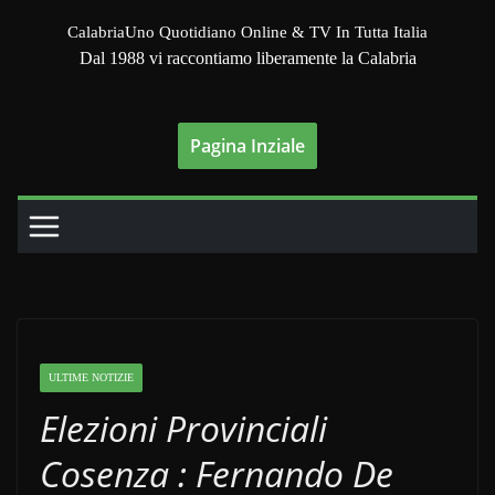
Salta
CalabriaUno Quotidiano Online & TV In Tutta Italia
al
Dal 1988 vi raccontiamo liberamente la Calabria
contenuto
Pagina Inziale
ULTIME NOTIZIE
Elezioni Provinciali
Cosenza : Fernando De