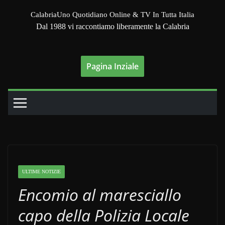
Salta
CalabriaUno Quotidiano Online & TV In Tutta Italia
al
Dal 1988 vi raccontiamo liberamente la Calabria
contenuto
Pagina Inziale
ULTIME NOTIZIE
Encomio al maresciallo
capo della Polizia Locale