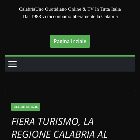
Salta
CalabriaUno Quotidiano Online & TV In Tutta Italia
al
Dal 1988 vi raccontiamo liberamente la Calabria
contenuto
Pagina Inziale
ULTIME NOTIZIE
FIERA TURISMO, LA
REGIONE CALABRIA AL