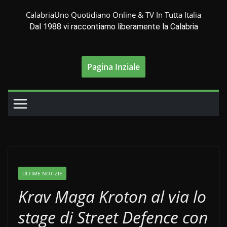
Salta
CalabriaUno Quotidiano Online & TV In Tutta Italia
al
Dal 1988 vi raccontiamo liberamente la Calabria
contenuto
Pagina Inziale
ULTIME NOTIZIE
Krav Maga Kroton al via lo
stage di Street Defence con