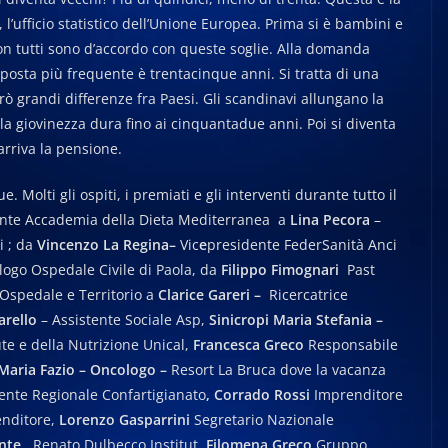
, l’ufficio statistico dell’Unione Europea. Prima si è bambini e
Non tutti sono d’accordo con queste soglie. Alla domanda
isposta più frequente è trentacinque anni. Si tratta di una
 grandi differenze fra Paesi. Gli scandinavi allungano la
e la giovinezza dura fino ai cinquantadue anni. Poi si diventa
rriva la pensione.
. Molti gli ospiti, i premiati e gli interventi durante tutto il
nte Accademia della Dieta Mediterranea a
Lina Pecora
–
i ; da
Vincenzo La Regina–
Vic
e
presidente FederSanità Anci
ogo Ospedale Civile di Paola, da
Filippo Fimognari
Past
 Ospedale e Territorio a
Clarice Gareri –
Ricercatrice
arello
– Assistente Sociale Asp,
Sinicropi Maria Stefania –
te e della Nutrizione Unical,
Francesca Greco
Responsabile
Maria Fazio – Oncologo –
Resort La Bruca dove la vacanza
ente Regionale Confartigianato
, Corrado Rossi
Imprenditore
nditore,
Lorenzo Gasparrini
Segretario Nazionale
dente
Renato Dulbecco Institut,
Filomena Greco
Gruppo