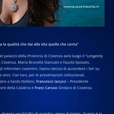
 la qualità che dai alla vita quella che conta”
l palazzo della Provincia di Cosenza avrà luogo il “Longevity
di Cosenza. Maria Brunella Stancato e Fausto Sposato,
i infermieri cosentini, hanno deciso di accendere i fari su
 anni. Con loro, per le presentazioni istituzionali,
lare a Santo Stefano
,
Francesco Iacucci –
Presidente
ore della Calabria e
Franz Caruso
-Sindaco di Cosenza.
 diventa vecchi? Più di quindici, meno di trenta. Questa è la