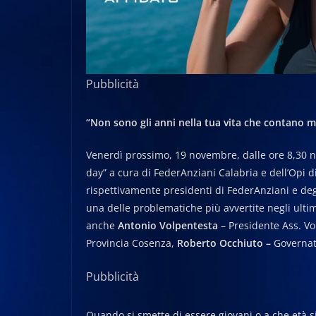
Pubblicità
“Non sono gli anni nella tua vita che contano ma
Venerdì prossimo, 19 novembre, dalle ore 8,30 ne
day” a cura di FederAnziani Calabria e dell’Opi 
rispettivamente presidenti di FederAnziani e degl
una delle problematiche più avvertite negli ultimi
anche
Antonio Volpentesta
– Presidente Ass. Vo
Provincia Cosenza,
Roberto Occhiuto –
Governat
Pubblicità
Quando si smette di essere giovani o a che età si