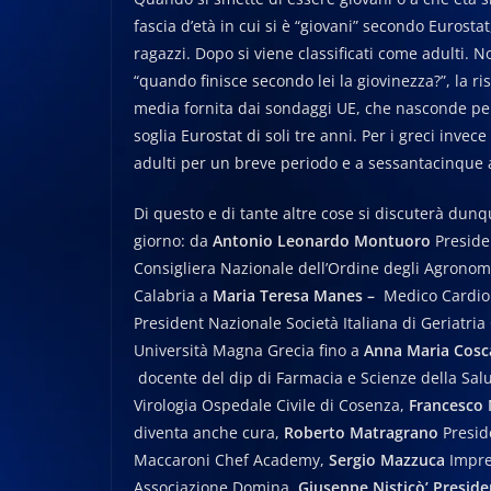
fascia d’età in cui si è “giovani” secondo Eurostat
ragazzi. Dopo si viene classificati come adulti. 
“quando finisce secondo lei la giovinezza?”, la r
media fornita dai sondaggi UE, che nasconde però
soglia Eurostat di soli tre anni. Per i greci invec
adulti per un breve periodo e a sessantacinque a
Di questo e di tante altre cose si discuterà dunque
giorno: da
Antonio Leonardo Montuoro
Preside
Consigliera Nazionale dell’Ordine degli Agronom
Calabria a
Maria Teresa Manes –
Medico Cardiol
President Nazionale Società Italiana di Geriatria
Università Magna Grecia fino a
Anna Maria Cosc
docente del dip di Farmacia e Scienze della Salu
Virologia Ospedale Civile di Cosenza,
Francesco 
diventa anche cura,
Roberto Matragrano
Presid
Maccaroni Chef Academy,
Sergio Mazzuca
Impre
Associazione Domina,
Giuseppe Nisticò’ Presi