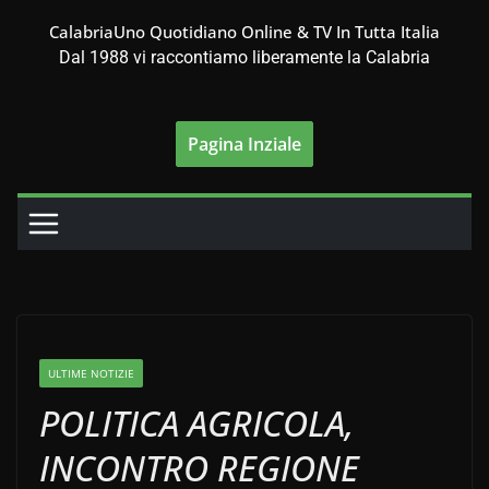
Salta
CalabriaUno Quotidiano Online & TV In Tutta Italia
al
Dal 1988 vi raccontiamo liberamente la Calabria
contenuto
Pagina Inziale
ULTIME NOTIZIE
POLITICA AGRICOLA,
INCONTRO REGIONE