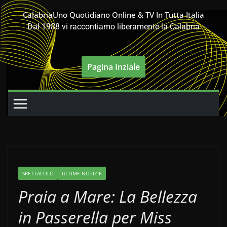
Salta
CalabriaUno Quotidiano Online & TV In Tutta Italia
al
Dal 1988 vi raccontiamo liberamente la Calabria
contenuto
Pagina Inziale
SPETTACOLO
ULTIME NOTIZIE
Praia a Mare: La Bellezza
in Passerella per Miss