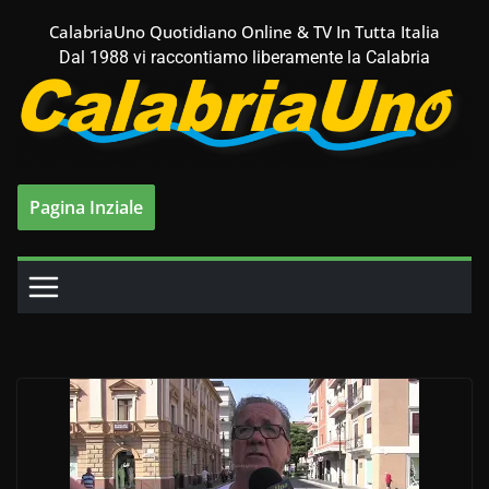
Salta
CalabriaUno Quotidiano Online & TV In Tutta Italia
al
Dal 1988 vi raccontiamo liberamente la Calabria
contenuto
Pagina Inziale