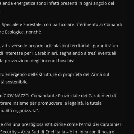
Azienda energetica sono infatti presenti in ogni angolo del
.
i Speciale e Forestale, con particolare riferimento ai Comandi
one Ecologica, nonché
, attraverso le proprie articolazioni territoriali, garantirà un
i interesse per i Carabinieri, segnalando altresì eventuali
lla prevenzione degli incendi boschivi.
to energetico delle strutture di proprietà dell’Arma sul
ità sostenibile.
aele GIOVINAZZO, Comandante Provinciale dei Carabinieri di
vorare insieme per promuovere la legalità, la tutela
inalità organizzata”.
e con una prestigiosa istituzione come l’Arma dei Carabinieri
curity – Area Sud di Enel Italia – è in linea con il nostro