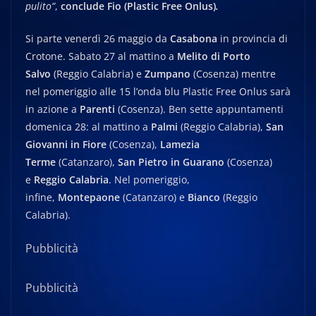
pulito”
,
conclude Fio (Plastic Free Onlus)
.
Si parte venerdì 26 maggio da
Casabona
in provincia di
Crotone. Sabato 27 al mattino a
Melito di Porto
Salvo
(Reggio Calabria) e
Zumpano
(Cosenza) mentre
nel pomeriggio alle 15 l’onda blu Plastic Free Onlus sarà
in azione a
Parenti
(Cosenza). Ben sette appuntamenti
domenica 28: al mattino a
Palmi
(Reggio Calabria),
San
Giovanni in Fiore
(Cosenza),
Lamezia
Terme
(Catanzaro),
San Pietro in
Guarano
(Cosenza)
e
Reggio Calabria
. Nel pomeriggio,
infine,
Montepaone
(Catanzaro) e
Bianco
(Reggio
Calabria).
Pubblicità
Pubblicità