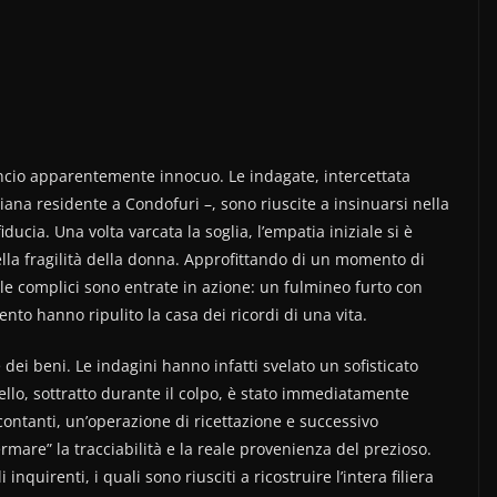
ancio apparentemente innocuo. Le indagate, intercettata
ziana residente a Condofuri –, sono riuscite a insinuarsi nella
cia. Una volta varcata la soglia, l’empatia iniziale si è
lla fragilità della donna. Approfittando di un momento di
 le complici sono entrate in azione: un fulmineo furto con
to hanno ripulito la casa dei ricordi di una vita.
dei beni. Le indagini hanno infatti svelato un sofisticato
oiello, sottratto durante il colpo, è stato immediatamente
contanti, un’operazione di ricettazione e successivo
rmare” la tracciabilità e la reale provenienza del prezioso.
quirenti, i quali sono riusciti a ricostruire l’intera filiera