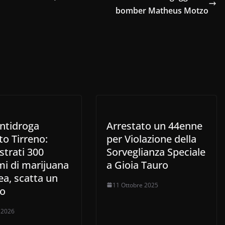
bomber Matheus Motzo
antidroga
Arrestato un 44enne
lto Tirreno:
per Violazione della
strati 300
Sorveglianza Speciale
i di marijuana
a Gioia Tauro
ea, scatta un
11 Ottobre 2025
to
o 2026