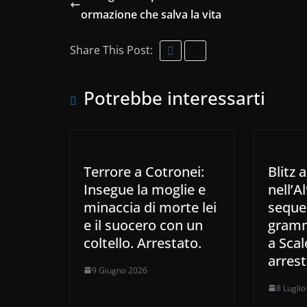
ormazione che salva la vita
Share This Post:
Potrebbe interessarti
Terrore a Cotronei:
Blitz 
Insegue la moglie e
nell’A
minaccia di morte lei
seque
e il suocero con un
gramm
coltello. Arrestato.
a Scal
arres
9 Giugno 2026
8 Lugli