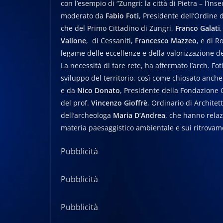
con l’esempio di “Zungri: la città di Pietra – l’in
moderato da
Fabio Foti
, Presidente dell’Ordine d
che del Primo Cittadino di Zungri,
Franco Galati
Vallone
, di Cessaniti,
Francesco Mazzeo
, e di 
legame delle eccellenze e della valorizzazione del
La necessità di fare rete, ha affermato l’arch. F
sviluppo del territorio, così come chiosato anche
e da
Nico Donato
, Presidente della Fondazione 
del prof.
Vincenzo Gioffrè
, Ordinario di Architet
dell’archeologa
Maria D’Andrea
, che hanno relaz
materia paesaggistico ambientale e sui ritrovame
Pubblicità
Pubblicità
Pubblicità