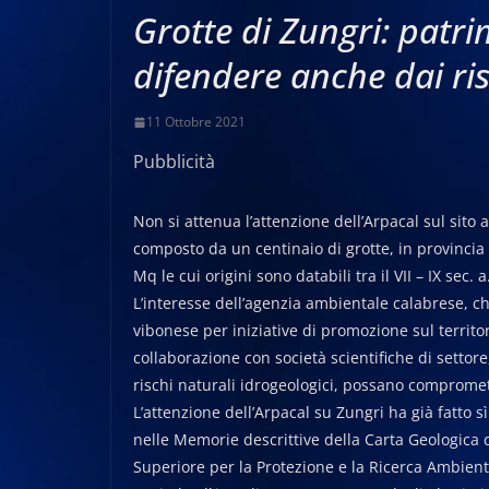
Grotte di Zungri: patr
difendere anche dai ris
11 Ottobre 2021
Pubblicità
Non si attenua l’attenzione dell’Arpacal sul sito
composto da un centinaio di grotte, in provincia d
Mq le cui origini sono databili tra il VII – IX sec. a
L’interesse dell’agenzia ambientale calabrese, c
vibonese per iniziative di promozione sul territor
collaborazione con società scientifiche di settore
rischi naturali idrogeologici, possano comprome
L’attenzione dell’Arpacal su Zungri ha già fatto s
nelle Memorie descrittive della Carta Geologica d
Superiore per la Protezione e la Ricerca Ambient