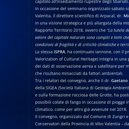
capitolo all’insediamento rupestre degli Sbariati.
In occasione del seminario organizzato sabato sco
Valentia, il direttore scientifico di Arpacal, dr.
Mi
in una visione strategica e più allargata della
mi
Rapporto Territorio 2018, ovvero che
“La tutela d
valore del capitale naturale sono compiti e temi che
condizioni di fragilità e di criticità climatiche e terr
La stessa
ISPRA
, ha continuato Iannone, con il p
Valorization of Cultural Heritage) integra in una
dei dati di osservazione aerea e satellitare per m
che risultano minacciati da fattori ambientali.
Tra i relatori del convegno, anche il dr.
Gaetano
della SIGEA (Società Italiana di Geologia Ambienta
e sulla formazione rocciosa delle Grotte, ha post
possibili colate di fango in occasione di piogge
climatico, come per altro già avvenute nel 2018.
Il convegno, organizzato dal Comune di Zungri e da
Conservatori della Provincia di Vibo Valentia – d