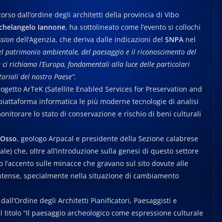
rso dall’ordine degli architetti della provincia di Vibo
chelangelo Iannone
, ha sottolineato come l’evento si collochi
ssion
dell’Agenzia, che deriva dalle indicazioni del
SNPA
nel
el patrimonio ambientale, del paesaggio e il riconoscimento del
 ci richiama l’Europa, fondamentali alla luce delle particolari
itoriali del nostro Paese”.
rogetto ArTeK (Satellite Enabled Services for Preservation and
 piattaforma informatica le più moderne tecnologie di analisi
onitorare lo stato di conservazione e rischio di beni culturali
 Osso
, geologo Arpacal e presidente della Sezione calabrese
le) che, oltre all’introduzione sulla genesi di questo settore
o l’accento sulle minacce che gravano sul sito dovute alle
 intense, specialmente nella situazione di cambiamento
ll’Ordine degli Architetti Pianificatori, Paesaggisti e
al titolo “Il paesaggio archeologico come espressione culturale