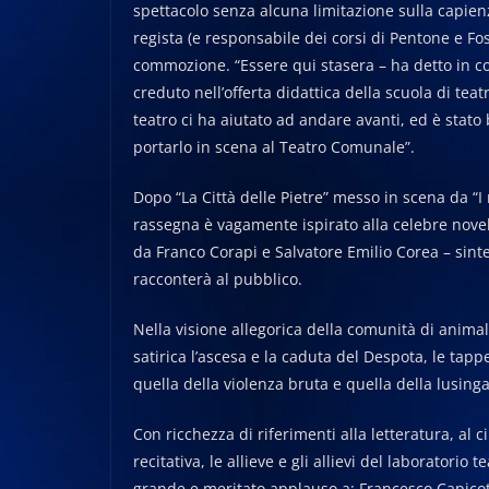
spettacolo senza alcuna limitazione sulla capienza
regista (e responsabile dei corsi di Pentone e Fo
commozione. “Essere qui stasera – ha detto in 
creduto nell’offerta didattica della scuola di tea
teatro ci ha aiutato ad andare avanti, ed è stat
portarlo in scena al Teatro Comunale”.
Dopo “La Città delle Pietre” messo in scena da “I
rassegna è vagamente ispirato alla celebre novell
da Franco Corapi e Salvatore Emilio Corea – sinteti
racconterà al pubblico.
Nella visione allegorica della comunità di animal
satirica l’ascesa e la caduta del Despota, le tapp
quella della violenza bruta e quella della lusing
Con ricchezza di riferimenti alla letteratura, al c
recitativa, le allieve e gli allievi del laboratori
grande e meritato applauso a: Francesco Capicotto