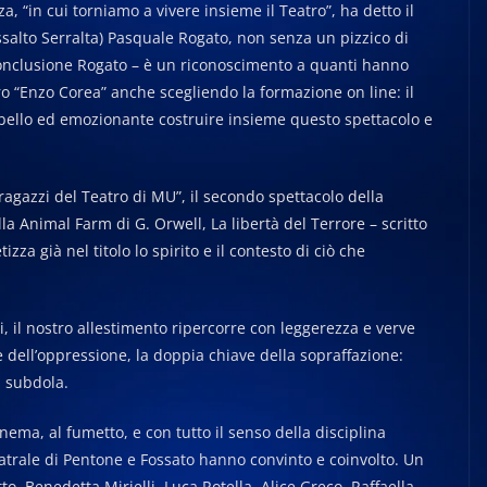
, “in cui torniamo a vivere insieme il Teatro”, ha detto il
ssalto Serralta) Pasquale Rogato, non senza un pizzico di
conclusione Rogato – è un riconoscimento a quanti hanno
tro “Enzo Corea” anche scegliendo la formazione on line: il
o bello ed emozionante costruire insieme questo spettacolo e
 ragazzi del Teatro di MU”, il secondo spettacolo della
a Animal Farm di G. Orwell, La libertà del Terrore – scritto
zza già nel titolo lo spirito e il contesto di ciò che
i, il nostro allestimento ripercorre con leggerezza e verve
e dell’oppressione, la doppia chiave della sopraffazione:
a subdola.
inema, al fumetto, e con tutto il senso della disciplina
o teatrale di Pentone e Fossato hanno convinto e coinvolto. Un
, Benedetta Mirielli, Luca Rotella, Alice Greco, Raffaella