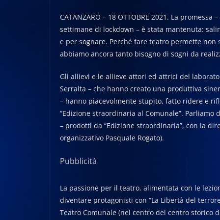
CATANZARO – 18 OTTOBRE 2021. La promessa – quel
settimane di lockdown – è stata mantenuta: salir
e per sognare. Perché fare teatro permette non 
abbiamo ancora tanto bisogno di sogni da realiz
Gli allievi e le allieve attori ed attrici del labor
Serralta – che hanno creato una produttiva siner
– hanno piacevolmente stupito, fatto ridere e r
“Edizione straordinaria al Comunale”. Parliamo di
– prodotti da “Edizione straordinaria”, con la dir
organizzativo Pasquale Rogato).
Pubblicità
La passione per il teatro, alimentata con le lezioni
diventare protagonisti con “La Libertà del terrore
Teatro Comunale (nel centro del centro storico d