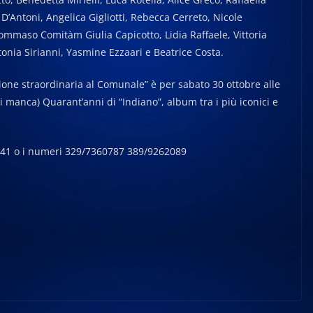
 D’Antoni, Angelica Gigliotti, Rebecca Cerreto, Nicole
mmaso Comitàm Giulia Capicotto, Lidia Raffaele, Vittoria
onia Sirianni, Yasmine Ezzaari e Beatrice Costa.
one straordinaria al Comunale” è per sabato 30 ottobre alle
 manca) Quarant’anni di “Indiano”, album tra i più iconici e
41241 o i numeri 329/7360787 389/9262089