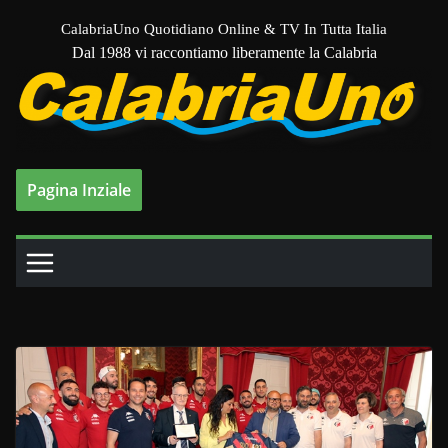
Salta
CalabriaUno Quotidiano Online & TV In Tutta Italia
al
Dal 1988 vi raccontiamo liberamente la Calabria
contenuto
Pagina Inziale