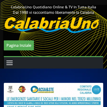
Salta
CalabriaUno Quotidiano Online & TV In Tutta Italia
al
Dal 1988 vi raccontiamo liberamente la Calabria
contenuto
Pagina Inziale