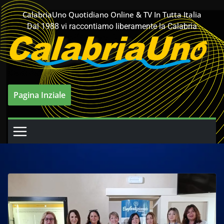
Salta
CalabriaUno Quotidiano Online & TV In Tutta Italia
al
Dal 1988 vi raccontiamo liberamente la Calabria
contenuto
Pagina Inziale