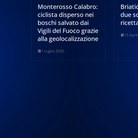
Monterosso Calabro:
Briati
ciclista disperso nei
due so
boschi salvato dai
ricett
Vigili del Fuoco grazie
15 Apri
alla geolocalizzazione
1 Luglio 2026