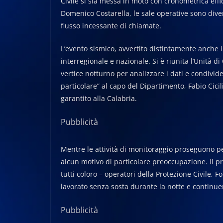
Civile si sia messa in moto con cronometrica effic
Domenico Costarella, le sale operative sono dive
flusso incessante di chiamate.
L’evento sismico, avvertito distintamente anche 
interregionale e nazionale. Si è riunita l’Unità di
vertice notturno per analizzare i dati e condivi
particolare” al capo del Dipartimento, Fabio Cici
garantito alla Calabria.
Pubblicità
Mentre le attività di monitoraggio proseguono per
alcun motivo di particolare preoccupazione. Il p
tutti coloro – operatori della Protezione Civile, F
lavorato senza sosta durante la notte e continuer
Pubblicità