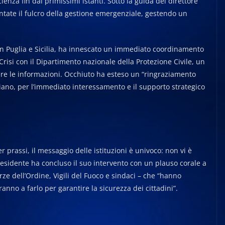
ienza fin dai primissimi istanti. Sotto la guida del direttore
ntate il fulcro della gestione emergenziale, gestendo un
in Puglia e Sicilia, ha innescato un immediato coordinamento
 Crisi con il Dipartimento nazionale della Protezione Civile, un
dere le informazioni. Occhiuto ha esteso un “ringraziamento
liano, per l’immediato interessamento e il supporto strategico
 prassi, il messaggio delle istituzioni è univoco: non vi è
residente ha concluso il suo intervento con un plauso corale a
orze dell’Ordine, Vigili del Fuoco e sindaci – che “hanno
anno a farlo per garantire la sicurezza dei cittadini”.