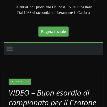
Salta
CalabriaUno Quotidiano Online & TV In Tutta Italia
al
Dal 1988 vi raccontiamo liberamente la Calabria
contenuto
Pagina Inziale
ULTIME NOTIZIE
VIDEO – Buon esordio di
campionato per il Crotone