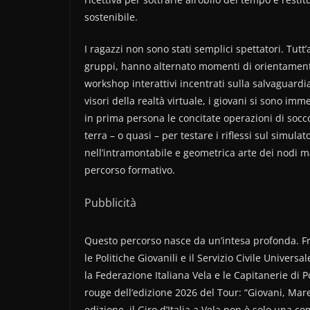
sostenibile.
I ragazzi non sono stati semplici spettatori. Tutt
gruppi, hanno alternato momenti di orientamento 
workshop interattivi incentrati sulla salvaguardia 
visori della realtà virtuale, i giovani si sono i
in prima persona le concitate operazioni di socco
terra – o quasi – per testare i riflessi sul simula
nell’intramontabile e geometrica arte dei nodi m
percorso formativo.
Pubblicità
Questo percorso nasce da un’intesa profonda. Fru
le Politiche Giovanili e il Servizio Civile Univers
la Federazione Italiana Vela e le Capitanerie di Po
rouge dell’edizione 2026 del Tour: “Giovani, Mare
edizione, il Giro d’Italia a Vela non è solo una c