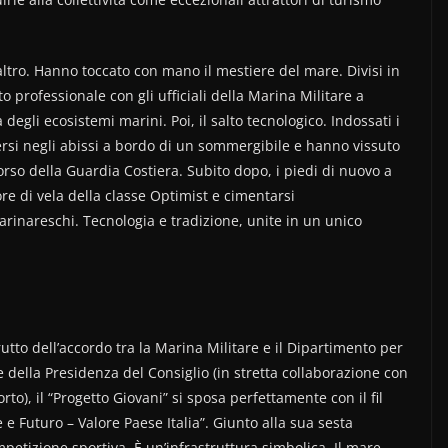
’altro. Hanno toccato con mano il mestiere del mare. Divisi in
professionale con gli ufficiali della Marina Militare a
degli ecosistemi marini. Poi, il salto tecnologico. Indossati i
mmersi negli abissi a bordo di un sommergibile e hanno vissuto
rso della Guardia Costiera. Subito dopo, i piedi di nuovo a
tore di vela della classe Optimist e cimentarsi
arinareschi. Tecnologia e tradizione, unite in un unico
tto dell’accordo tra la Marina Militare e il Dipartimento per
ale della Presidenza del Consiglio (in stretta collaborazione con
rto), il “Progetto Giovani” si sposa perfettamente con il fil
 e Futuro – Valore Paese Italia”. Giunto alla sua sesta
ompetizione sportiva. È un’infrastruttura simbolica. Il mare