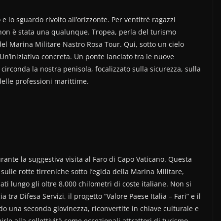
 e lo sguardo rivolto all’orizzonte. Per ventitré ragazzi
, non è stata una qualunque. Tropea, perla del turismo
del Marina Militare Nastro Rosa Tour. Qui, sotto un cielo
 Un’iniziativa concreta. Un ponte lanciato tra le nuove
irconda la nostra penisola, focalizzato sulla sicurezza, sulla
elle professioni marittime.
urante la suggestiva visita al Faro di Capo Vaticano. Questa
sulle rotte tirreniche sotto l’egida della Marina Militare,
i lungo gli oltre 8.000 chilometri di coste italiane. Non si
a tra Difesa Servizi, il progetto “Valore Paese Italia – Fari” e il
o una seconda giovinezza, riconvertite in chiave culturale e
uirle alla collettività come eccezionali attrattori di turismo