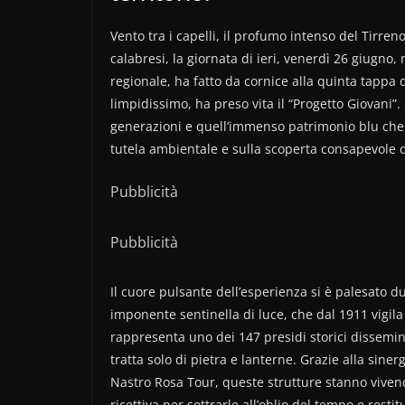
Vento tra i capelli, il profumo intenso del Tirreno
calabresi, la giornata di ieri, venerdì 26 giugno
regionale, ha fatto da cornice alla quinta tappa 
limpidissimo, ha preso vita il “Progetto Giovani”.
generazioni e quell’immenso patrimonio blu che c
tutela ambientale e sulla scoperta consapevole d
Pubblicità
Pubblicità
Il cuore pulsante dell’esperienza si è palesato d
imponente sentinella di luce, che dal 1911 vigila 
rappresenta uno dei 147 presidi storici disseminat
tratta solo di pietra e lanterne. Grazie alla sinergi
Nastro Rosa Tour, queste strutture stanno vivend
ricettiva per sottrarle all’oblio del tempo e restit