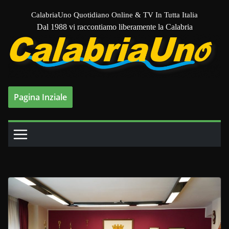
Salta
CalabriaUno Quotidiano Online & TV In Tutta Italia
al
Dal 1988 vi raccontiamo liberamente la Calabria
contenuto
Pagina Inziale