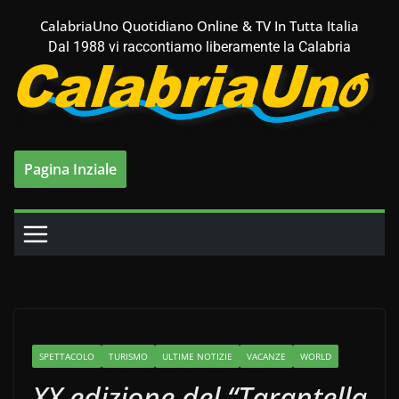
Salta
CalabriaUno Quotidiano Online & TV In Tutta Italia
al
Dal 1988 vi raccontiamo liberamente la Calabria
contenuto
Pagina Inziale
SPETTACOLO
TURISMO
ULTIME NOTIZIE
VACANZE
WORLD
XX edizione del “Tarantella