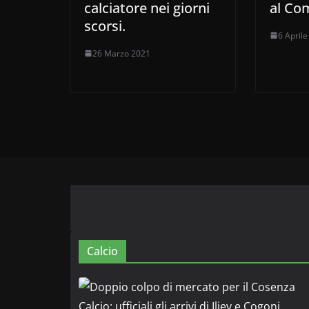
calciatore nei giorni
al Co
scorsi.
6 April
26 Marzo 2021
Calcio