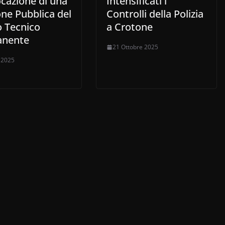
cazione di una
Intensificati i
ne Pubblica del
Controlli della Polizia
o Tecnico
a Crotone
anente
21 Ottobre 2025
o 2025