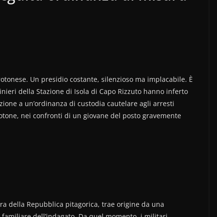
rotonese. Un presidio costante, silenzioso ma implacabile. È
inieri della Stazione di Isola di Capo Rizzuto hanno inferto
zione a un’ordinanza di custodia cautelare agli arresti
Crotone, nei confronti di un giovane del posto gravemente
ra della Repubblica pitagorica, trae origine da una
familiare dell’indagato. Da quel momento, i militari