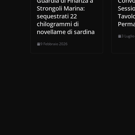
Guardia di Finanza a
Convo
Strongoli Marina:
Sessio
sequestrati 22
Tavol
chilogrammi di
Perm
novellame di sardina
3 Lugli
9 Febbraio 2026