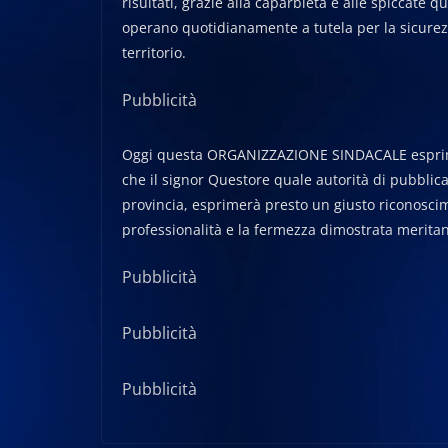
risultati, grazie alla caparbietà e alle spiccate q
operano quotidianamente a tutela per la sicurezza
territorio.
Pubblicità
Oggi questa ORGANIZZAZIONE SINDACALE esprime pa
che il signor Questore quale autorità di pubblica
provincia, esprimerà presto un giusto riconoscime
professionalità e la fermezza dimostrata merita
Pubblicità
Pubblicità
Pubblicità