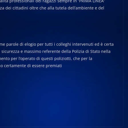
ualità professionali dei ragazzi sempre in ‘’PRIMA LINEA’’
 dei cittadini oltre che alla tutela dell’ambiente e del
role di elogio per tutti i colleghi intervenuti ed è certa
 sicurezza e massimo referente della Polizia di Stato nella
nto per l’operato di questi poliziotti, che per la
no certamente di essere premiati