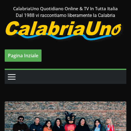
Salta
CalabriaUno Quotidiano Online & TV In Tutta Italia
al
Dal 1988 vi raccontiamo liberamente la Calabria
contenuto
Pagina Inziale