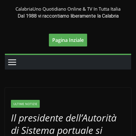
Salta
CalabriaUno Quotidiano Online & TV In Tutta Italia
al
Dal 1988 vi raccontiamo liberamente la Calabria
contenuto
Pagina Inziale
ULTIME NOTIZIE
Il presidente dell’Autorità
di Sistema portuale si