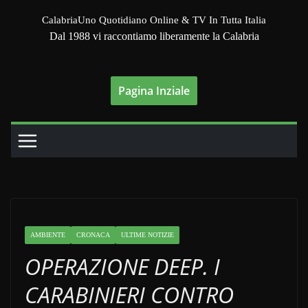
Salta
CalabriaUno Quotidiano Online & TV In Tutta Italia
al
Dal 1988 vi raccontiamo liberamente la Calabria
contenuto
Pagina Inziale
AMBIENTE
CRONACA
ULTIME NOTIZIE
OPERAZIONE DEEP. I
CARABINIERI CONTRO