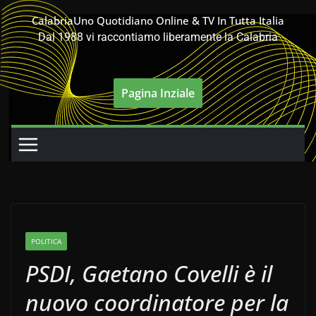
Salta
CalabriaUno Quotidiano Online & TV In Tutta Italia
al
Dal 1988 vi raccontiamo liberamente la Calabria
contenuto
Pagina Inziale
POLITICA
PSDI, Gaetano Covelli è il
nuovo coordinatore per la