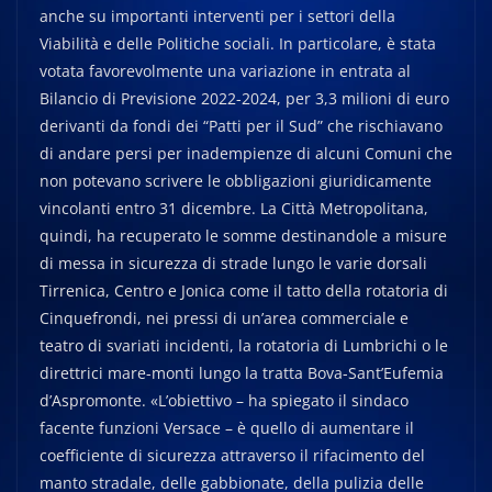
anche su importanti interventi per i settori della
Viabilità e delle Politiche sociali. In particolare, è stata
votata favorevolmente una variazione in entrata al
Bilancio di Previsione 2022-2024, per 3,3 milioni di euro
derivanti da fondi dei “Patti per il Sud” che rischiavano
di andare persi per inadempienze di alcuni Comuni che
non potevano scrivere le obbligazioni giuridicamente
vincolanti entro 31 dicembre. La Città Metropolitana,
quindi, ha recuperato le somme destinandole a misure
di messa in sicurezza di strade lungo le varie dorsali
Tirrenica, Centro e Jonica come il tatto della rotatoria di
Cinquefrondi, nei pressi di un’area commerciale e
teatro di svariati incidenti, la rotatoria di Lumbrichi o le
direttrici mare-monti lungo la tratta Bova-Sant’Eufemia
d’Aspromonte. «L’obiettivo – ha spiegato il sindaco
facente funzioni Versace – è quello di aumentare il
coefficiente di sicurezza attraverso il rifacimento del
manto stradale, delle gabbionate, della pulizia delle