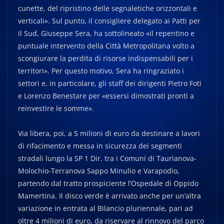
cunette, del ripristino delle segnaletiche orizzontali e
verticali». Sul punto, il consigliere delegato ai Patti per
il Sud, Giuseppe Sera, ha sottolineato «il repentino e
puntuale intervento della Città Metropolitana volto a
scongiurare la perdita di risorse indispensabili per i
territori». Per questo motivo, Sera ha ringraziato i
settori e, in particolare, gli staff dei dirigenti Pietro Foti
e Lorenzo Benestare per «essersi dimostrati pronti a
reinvestire le somme».
Via libera, poi, a 5 milioni di euro da destinare a lavori
di rifacimento e messa in sicurezza dei segmenti
stradali lungo la SP 1 Dir. tra i Comuni di Taurianova-
Molochio-Terranova Sappo Minulio e Varapodio,
partendo dal tratto prospiciente l’Ospedale di Oppido
Mamertina. Il disco verde è arrivato anche per un’altra
variazione in entrata al Bilancio pluriennale, pari ad
oltre 4 milioni di euro, da riservare al rinnovo del parco