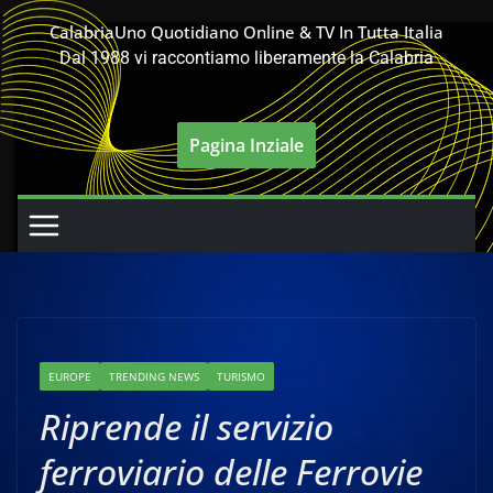
Salta
CalabriaUno Quotidiano Online & TV In Tutta Italia
al
Dal 1988 vi raccontiamo liberamente la Calabria
contenuto
Pagina Inziale
EUROPE
TRENDING NEWS
TURISMO
Riprende il servizio
ferroviario delle Ferrovie