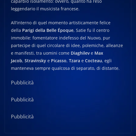
caparbio isolamento: ovvero, quanto ha reso
leggendario il musicista francese.
All’interno di quel momento artisticamente felice
della
Parigi della Belle Époque
, Satie fu il centro
immobile: fomentatore indefesso del Nuovo, pur
partecipe di quel circolare di idee, polemiche, alleanze
e manifesti, tra uomini come
Diaghilev
e
Max
Jacob
,
Stravinsky
e
Picasso
,
Tzara
e
Cocteau
, egli
manteneva sempre qualcosa di separato, di distante.
Pubblicità
Pubblicità
Pubblicità