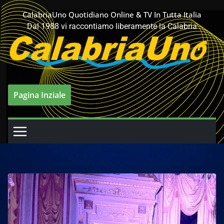
Salta
CalabriaUno Quotidiano Online & TV In Tutta Italia
al
Dal 1988 vi raccontiamo liberamente la Calabria
contenuto
Pagina Inziale