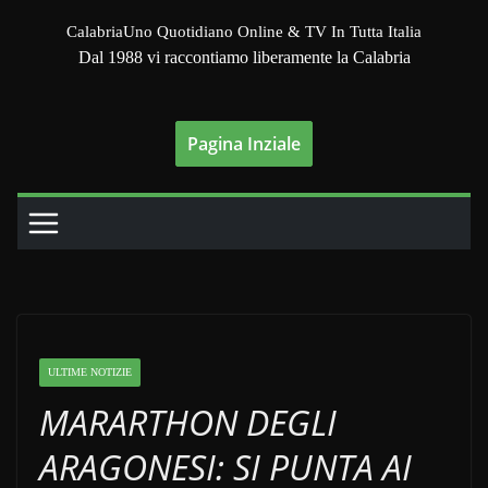
Salta
CalabriaUno Quotidiano Online & TV In Tutta Italia
al
Dal 1988 vi raccontiamo liberamente la Calabria
contenuto
Pagina Inziale
ULTIME NOTIZIE
MARARTHON DEGLI
ARAGONESI: SI PUNTA AI