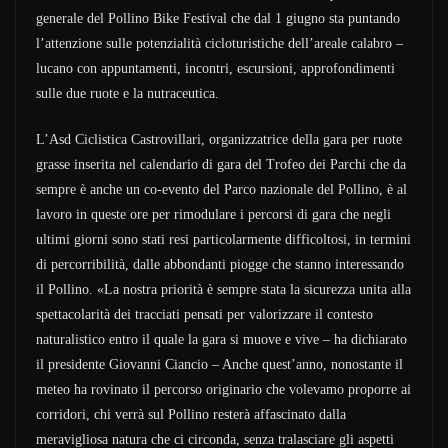
generale del Pollino Bike Festival che dal 1 giugno sta puntando
l’attenzione sulle potenzialità cicloturistiche dell’areale calabro –
lucano con appuntamenti, incontri, escursioni, approfondimenti
sulle due ruote e la nutraceutica.
L’Asd Ciclistica Castrovillari, organizzatrice della gara per ruote
grasse inserita nel calendario di gara del Trofeo dei Parchi che da
sempre è anche un co-evento del Parco nazionale del Pollino, è al
lavoro in queste ore per rimodulare i percorsi di gara che negli
ultimi giorni sono stati resi particolarmente difficoltosi, in termini
di percorribilità, dalle abbondanti piogge che stanno interessando
il Pollino. «La nostra priorità è sempre stata la sicurezza unita alla
spettacolarità dei tracciati pensati per valorizzare il contesto
naturalistico entro il quale la gara si muove e vive – ha dichiarato
il presidente Giovanni Ciancio – Anche quest’anno, nonostante il
meteo ha rovinato il percorso originario che volevamo proporre ai
corridori, chi verrà sul Pollino resterà affascinato dalla
meravigliosa natura che ci circonda, senza tralasciare gli aspetti