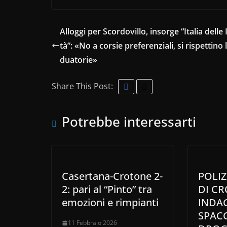
Alloggi per Scordovillo, insorge “Italia delle 
tà”: «No a corsie preferenziali, si rispettino 
duatorie»
Share This Post:
Potrebbe interessarti
Casertana-Crotone 2-
POLIZ
2: pari al “Pinto” tra
DI C
emozioni e rimpianti
INDA
SPACC
11 Febbraio 2026