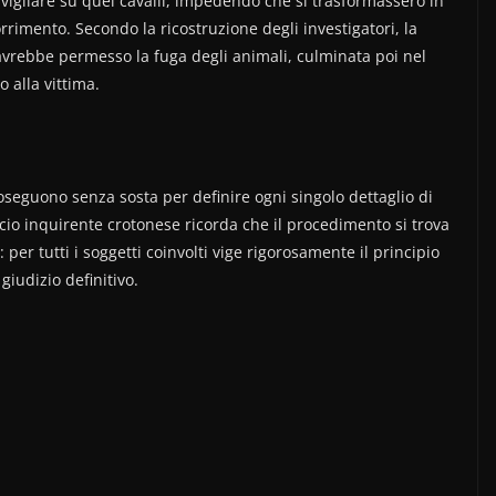
 vigilare su quei cavalli, impedendo che si trasformassero in
orrimento. Secondo la ricostruzione degli investigatori, la
vrebbe permesso la fuga degli animali, culminata poi nel
 alla vittima.
proseguono senza sosta per definire ogni singolo dettaglio di
cio inquirente crotonese ricorda che il procedimento si trova
 per tutti i soggetti coinvolti vige rigorosamente il principio
iudizio definitivo.