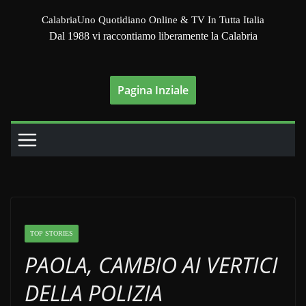
Salta
CalabriaUno Quotidiano Online & TV In Tutta Italia
al
Dal 1988 vi raccontiamo liberamente la Calabria
contenuto
Pagina Inziale
TOP STORIES
PAOLA, CAMBIO AI VERTICI
DELLA POLIZIA