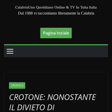
Salta
CalabriaUno Quotidiano Online & TV In Tutta Italia
al
Dal 1988 vi raccontiamo liberamente la Calabria
contenuto
Pagina Inziale
CRONACA
CROTONE: NONOSTANTE
IL DIVIETO DI