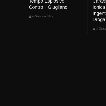
Tempo Esplosivo
Carabi
Contro il Giugliano
Ionica
Ingent
24 Settembre 2025
Droga
14 Ottob