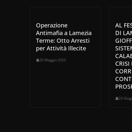
Operazione
AL FE
Antimafia a Lamezia
DI LA
Terme: Otto Arresti
GIOFF
per Attività Illecite
SISTE
CALAB
20 Maggio 2025
CRISI 
CORR
CONT
PROS
23 Giug