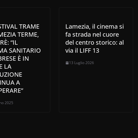
STIVAL TRAME
Lamezia, il cinema si
MEZIA TERME,
fa strada nel cuore
RÈ: “IL
del centro storico: al
MA SANITARIO
via il LIFF 13
RESE È IN
13 Luglio 2026
E LA
UZIONE
INUA A
PERARE”
no 2025