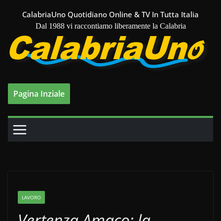
Salta
CalabriaUno Quotidiano Online & TV In Tutta Italia
al
Dal 1988 vi raccontiamo liberamente la Calabria
contenuto
Pagina Inziale
LAVORO
Vertenza Amaco: la