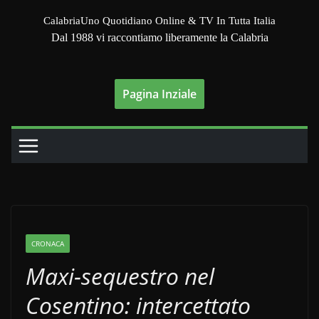
Salta
CalabriaUno Quotidiano Online & TV In Tutta Italia
al
Dal 1988 vi raccontiamo liberamente la Calabria
contenuto
Pagina Inziale
CRONACA
Maxi-sequestro nel
Cosentino: intercettato