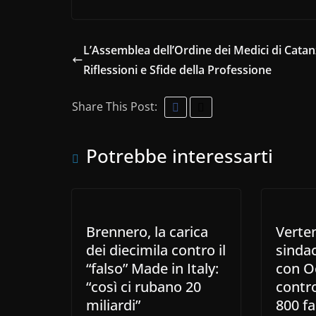
L’Assemblea dell’Ordine dei Medici di Catan
Riflessioni e Sfide della Professione
Share This Post:
Potrebbe interessarti
Brennero, la carica
Verte
dei diecimila contro il
sindac
“falso” Made in Italy:
con O
“così ci rubano 20
contro
miliardi”
800 fa