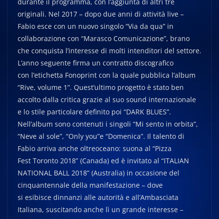
durante il programma, con l’aggiunta di altri tre
originali. Nel 2017 – dopo due anni di attività live –
Fabio esce con un nuovo singolo “Via da qua” in
collaborazione con “Marasco Comunicazione”, brano
che conquista l’interesse di molti intenditori del settore.
L’anno seguente ﬁrma un contratto discograﬁco
con l’etichetta Fonoprint con la quale pubblica l’album
“Rive, volume 1”. Quest’ultimo progetto è stato ben
accolto dalla critica grazie al suo sound internazionale
e lo stile particolare deﬁnito poi “DARK BLUES”.
Nell’album sono contenuti i singoli “Mi sento in orbita”,
“Neve al sole”, “Only you”e “Domenica”. Il talento di
Fabio arriva anche oltreoceano: suona al “Pizza
Fest Toronto 2018” (Canada) ed è invitato al “ITALIAN
NATIONAL BALL 2018” (Australia) in occasione del
cinquantennale della manifestazione – dove
si esibisce dinnanzi alle autorità e all’Ambasciata
Italiana, suscitando anche lì un grande interesse –