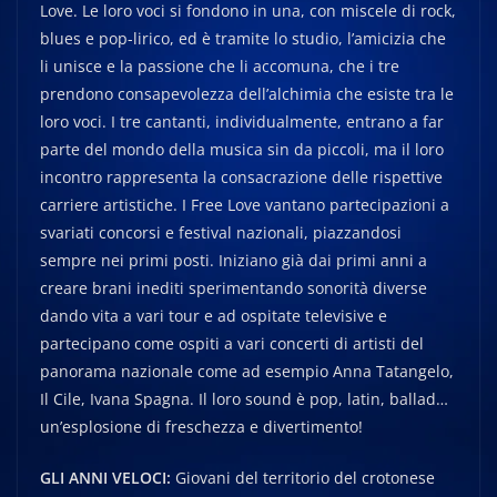
Love. Le loro voci si fondono in una, con miscele di rock,
blues e pop-lirico, ed è tramite lo studio, l’amicizia che
li unisce e la passione che li accomuna, che i tre
prendono consapevolezza dell’alchimia che esiste tra le
loro voci. I tre cantanti, individualmente, entrano a far
parte del mondo della musica sin da piccoli, ma il loro
incontro rappresenta la consacrazione delle rispettive
carriere artistiche. I Free Love vantano partecipazioni a
svariati concorsi e festival nazionali, piazzandosi
sempre nei primi posti. Iniziano già dai primi anni a
creare brani inediti sperimentando sonorità diverse
dando vita a vari tour e ad ospitate televisive e
partecipano come ospiti a vari concerti di artisti del
panorama nazionale come ad esempio Anna Tatangelo,
Il Cile, Ivana Spagna. Il loro sound è pop, latin, ballad…
un’esplosione di freschezza e divertimento!
GLI ANNI VELOCI:
Giovani del territorio del crotonese