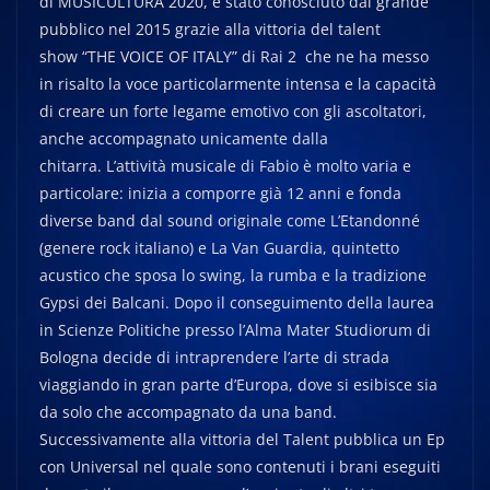
di MUSICULTURA 2020, è stato conosciuto dal grande
pubblico nel 2015 grazie alla vittoria del talent
show “THE VOICE OF ITALY” di Rai 2 che ne ha messo
in risalto la voce particolarmente intensa e la capacità
di creare un forte legame emotivo con gli ascoltatori,
anche accompagnato unicamente dalla
chitarra. L’attività musicale di Fabio è molto varia e
particolare: inizia a comporre già 12 anni e fonda
diverse band dal sound originale come L’Etandonné
(genere rock italiano) e La Van Guardia, quintetto
acustico che sposa lo swing, la rumba e la tradizione
Gypsi dei Balcani. Dopo il conseguimento della laurea
in Scienze Politiche presso l’Alma Mater Studiorum di
Bologna decide di intraprendere l’arte di strada
viaggiando in gran parte d’Europa, dove si esibisce sia
da solo che accompagnato da una band.
Successivamente alla vittoria del Talent pubblica un Ep
con Universal nel quale sono contenuti i brani eseguiti