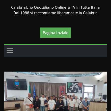
Salta
CalabriaUno Quotidiano Online & TV In Tutta Italia
al
Dal 1988 vi raccontiamo liberamente la Calabria
contenuto
Pagina Inziale